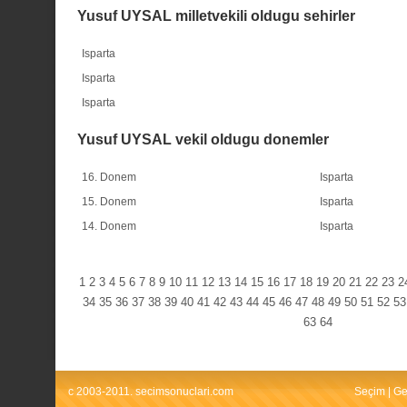
Yusuf UYSAL milletvekili oldugu sehirler
Isparta
Isparta
Isparta
Yusuf UYSAL vekil oldugu donemler
16. Donem
Isparta
15. Donem
Isparta
14. Donem
Isparta
1
2
3
4
5
6
7
8
9
10
11
12
13
14
15
16
17
18
19
20
21
22
23
2
34
35
36
37
38
39
40
41
42
43
44
45
46
47
48
49
50
51
52
53
63
64
c 2003-2011. secimsonuclari.com
Seçim
|
Ge