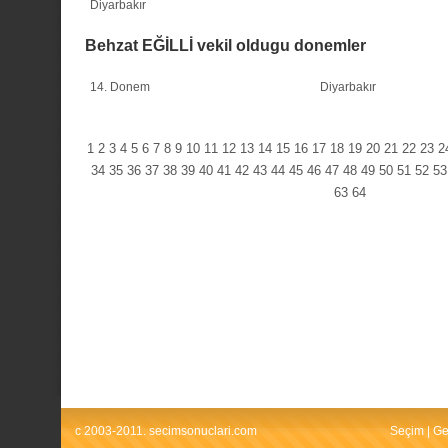
Diyarbakır
Behzat EĞİLLİ vekil oldugu donemler
14. Donem
Diyarbakır
1
2
3
4
5
6
7
8
9
10
11
12
13
14
15
16
17
18
19
20
21
22
23
2
34
35
36
37
38
39
40
41
42
43
44
45
46
47
48
49
50
51
52
53
63
64
c 2003-2011. secimsonuclari.com
Seçim
|
Ge