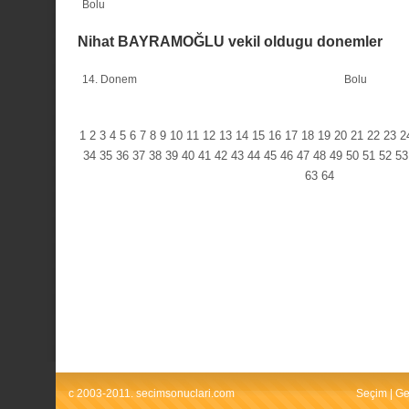
Bolu
Nihat BAYRAMOĞLU vekil oldugu donemler
14. Donem
Bolu
1
2
3
4
5
6
7
8
9
10
11
12
13
14
15
16
17
18
19
20
21
22
23
2
34
35
36
37
38
39
40
41
42
43
44
45
46
47
48
49
50
51
52
53
63
64
c 2003-2011. secimsonuclari.com
Seçim
|
Ge