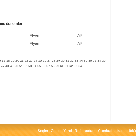
ugu donemler
Afyon
AP
Afyon
AP
6
17
18
19
20
21
22
23
24
25
26
27
28
29
30
31
32
33
34
35
36
37
38
39
47
48
49
50
51
52
53
54
55
56
57
58
59
60
61
62
63
64
Seçim
|
Genel
|
Yerel
|
Referandum
|
Cumhurbaşkanı
|
Hükü