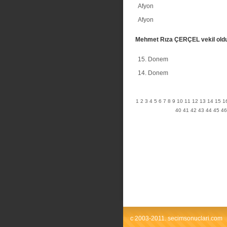
Afyon
Afyon
Mehmet Rıza ÇERÇEL vekil old
15. Donem
14. Donem
1
2
3
4
5
6
7
8
9
10
11
12
13
14
15
1
40
41
42
43
44
45
46
c 2003-2011. secimsonuclari.com