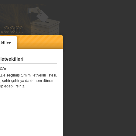
killer
etvekilleri
11'e
e seçilmiş tüm millet vekili listesi.
l il, şehir şehir ya da dönem dönem
kip edebilirsiniz.