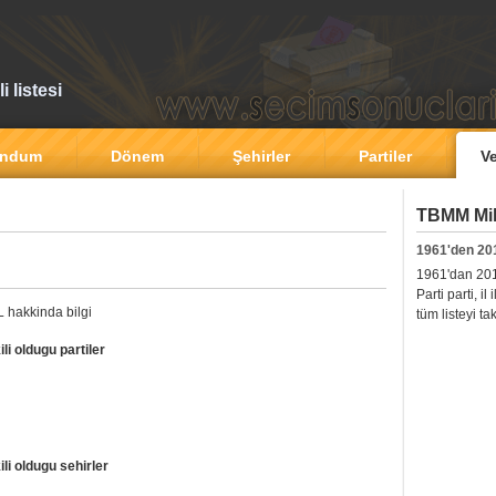
 listesi
andum
Dönem
Şehirler
Partiler
Ve
TBMM Mill
1961'den 20
1961'dan 2011'
Parti parti, i
 hakkinda bilgi
tüm listeyi ta
i oldugu partiler
i oldugu sehirler