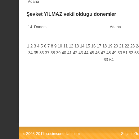
Adana
Şevket YILMAZ vekil oldugu donemler
14. Donem
Adana
1
2
3
4
5
6
7
8
9
10
11
12
13
14
15
16
17
18
19
20
21
22
23
2
34
35
36
37
38
39
40
41
42
43
44
45
46
47
48
49
50
51
52
53
63
64
c 2003-2011. secimsonuclari.com
Seçim
|
Ge