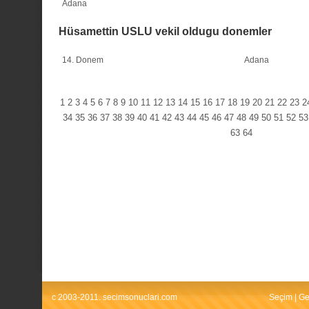
Adana
Hüsamettin USLU vekil oldugu donemler
14. Donem
Adana
1
2
3
4
5
6
7
8
9
10
11
12
13
14
15
16
17
18
19
20
21
22
23
2
34
35
36
37
38
39
40
41
42
43
44
45
46
47
48
49
50
51
52
53
63
64
c 2003-2011. secimsonuclari.com
Seçim
|
Ge