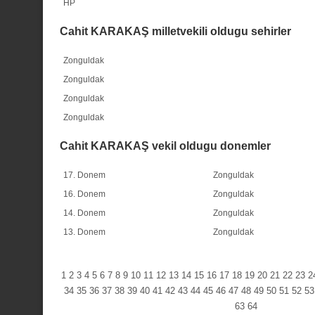
HP
Cahit KARAKAŞ milletvekili oldugu sehirler
Zonguldak
Zonguldak
Zonguldak
Zonguldak
Cahit KARAKAŞ vekil oldugu donemler
17. Donem
Zonguldak
16. Donem
Zonguldak
14. Donem
Zonguldak
13. Donem
Zonguldak
1
2
3
4
5
6
7
8
9
10
11
12
13
14
15
16
17
18
19
20
21
22
23
2
34
35
36
37
38
39
40
41
42
43
44
45
46
47
48
49
50
51
52
53
63
64