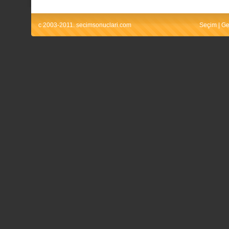
c 2003-2011. secimsonuclari.com
Seçim
|
Ge