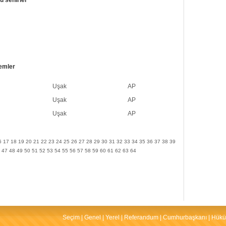
emler
Uşak
AP
Uşak
AP
Uşak
AP
6
17
18
19
20
21
22
23
24
25
26
27
28
29
30
31
32
33
34
35
36
37
38
39
47
48
49
50
51
52
53
54
55
56
57
58
59
60
61
62
63
64
Seçim
|
Genel
|
Yerel
|
Referandum
|
Cumhurbaşkanı
|
Hükü