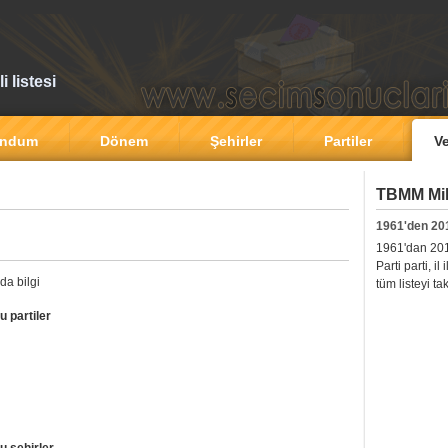
 listesi
andum
Dönem
Şehirler
Partiler
Ve
TBMM Mill
1961'den 20
1961'dan 2011'
Parti parti, i
da bilgi
tüm listeyi ta
u partiler
u sehirler