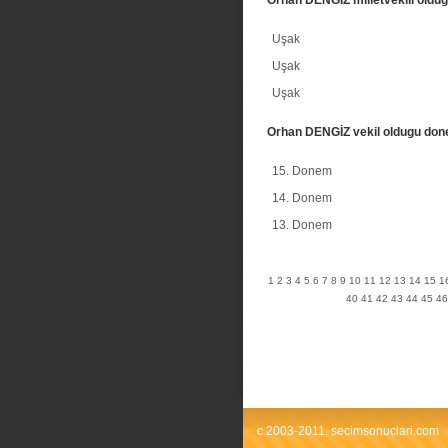
Uşak
Uşak
Uşak
Orhan DENGİZ vekil oldugu don
15. Donem
14. Donem
13. Donem
1
2
3
4
5
6
7
8
9
10
11
12
13
14
15
1
40
41
42
43
44
45
46
c 2003-2011. secimsonuclari.com