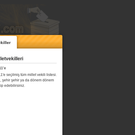
killer
etvekilleri
11'e
e seçilmiş tüm millet vekili listesi.
l il, şehir şehir ya da dönem dönem
kip edebilirsiniz.