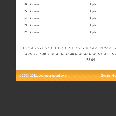
16. Donem
Aydın
15. Donem
Aydın
14. Donem
Aydın
13. Donem
Aydın
12. Donem
Aydın
1
2
3
4
5
6
7
8
9
10
11
12
13
14
15
16
17
18
19
20
21
22
23
2
34
35
36
37
38
39
40
41
42
43
44
45
46
47
48
49
50
51
52
53
63
64
c 2003-2011. secimsonuclari.com
Seçim
|
Ge