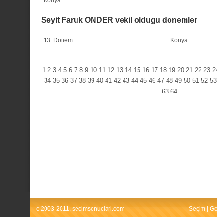
Konya
Seyit Faruk ÖNDER vekil oldugu donemler
13. Donem
Konya
1
2
3
4
5
6
7
8
9
10
11
12
13
14
15
16
17
18
19
20
21
22
23
2
34
35
36
37
38
39
40
41
42
43
44
45
46
47
48
49
50
51
52
53
63
64
c 2003-2011. secimsonuclari.com
Seçim
|
Ge