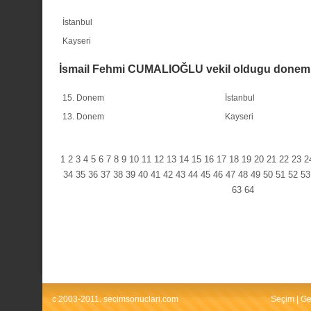
İstanbul
Kayseri
İsmail Fehmi CUMALIOĞLU vekil oldugu donem
15. Donem
İstanbul
13. Donem
Kayseri
1
2
3
4
5
6
7
8
9
10
11
12
13
14
15
16
17
18
19
20
21
22
23
2
34
35
36
37
38
39
40
41
42
43
44
45
46
47
48
49
50
51
52
53
63
64
c 2003-2011. secimsonuclari.com
Seçim
|
Ge