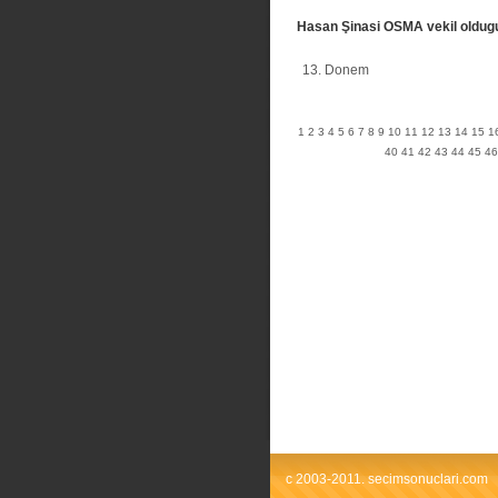
Hasan Şinasi OSMA vekil oldug
13. Donem
1
2
3
4
5
6
7
8
9
10
11
12
13
14
15
1
40
41
42
43
44
45
46
c 2003-2011. secimsonuclari.com