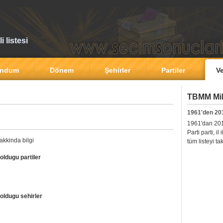
 listesi
andum
Dönem
Şehirler
Partiler
Ve
TBMM Mill
1961'den 20
1961'dan 2011'
Parti parti, i
akkinda bilgi
tüm listeyi ta
oldugu partiler
oldugu sehirler