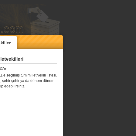
killer
etvekilleri
11'e
e seçilmiş tüm millet vekili listesi.
l il, şehir şehir ya da dönem dönem
kip edebilirsiniz.