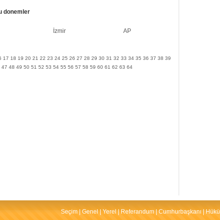
u donemler
İzmir
AP
6
17
18
19
20
21
22
23
24
25
26
27
28
29
30
31
32
33
34
35
36
37
38
39
47
48
49
50
51
52
53
54
55
56
57
58
59
60
61
62
63
64
Seçim
|
Genel
|
Yerel
|
Referandum
|
Cumhurbaşkanı
|
Hükü