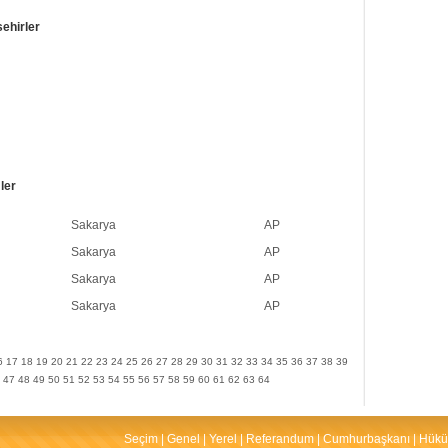
sehirler
ler
Sakarya
AP
Sakarya
AP
Sakarya
AP
Sakarya
AP
6
17
18
19
20
21
22
23
24
25
26
27
28
29
30
31
32
33
34
35
36
37
38
39
47
48
49
50
51
52
53
54
55
56
57
58
59
60
61
62
63
64
Seçim
|
Genel
|
Yerel
|
Referandum
|
Cumhurbaşkanı
|
Hükü