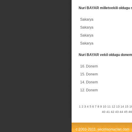
Nuri BAYAR milletvekili oldugu 
Sakarya
Sakarya
Sakarya
Sakarya
Nuri BAYAR vekil oldugu donem
16. Donem
15. Donem
14. Donem
12. Donem
1
2
3
4
5
6
7
8
9
10
11
12
13
14
15
1
40
41
42
43
44
45
46
c 2003-2011. secimsonuclari.com