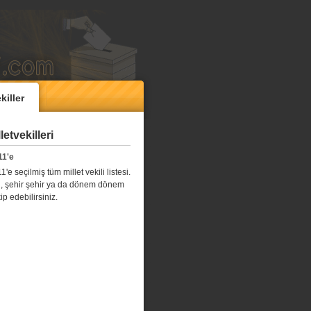
killer
etvekilleri
11'e
e seçilmiş tüm millet vekili listesi.
l il, şehir şehir ya da dönem dönem
kip edebilirsiniz.