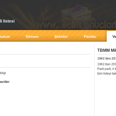
 listesi
andum
Dönem
Şehirler
Partiler
Ve
TBMM Mill
1961'den 20
1961'dan 2011'
Parti parti, i
bilgi
tüm listeyi ta
artiler