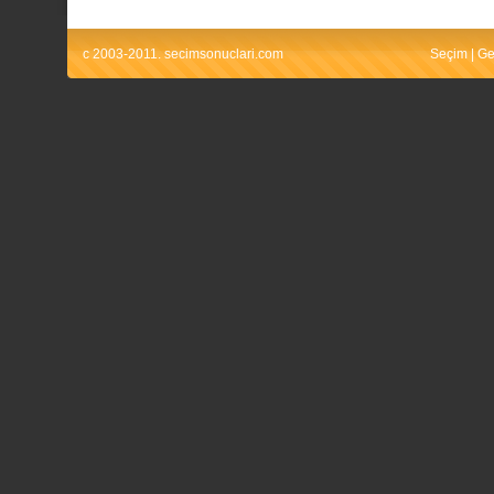
c 2003-2011. secimsonuclari.com
Seçim
|
Ge