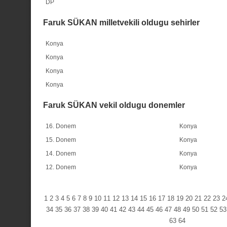
DP
Faruk SÜKAN milletvekili oldugu sehirler
Konya
Konya
Konya
Konya
Faruk SÜKAN vekil oldugu donemler
16. Donem
Konya
15. Donem
Konya
14. Donem
Konya
12. Donem
Konya
1
2
3
4
5
6
7
8
9
10
11
12
13
14
15
16
17
18
19
20
21
22
23
2
34
35
36
37
38
39
40
41
42
43
44
45
46
47
48
49
50
51
52
53
63
64