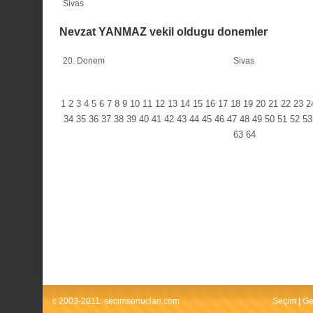
Sivas
Nevzat YANMAZ vekil oldugu donemler
20. Donem
Sivas
1
2
3
4
5
6
7
8
9
10
11
12
13
14
15
16
17
18
19
20
21
22
23
2
34
35
36
37
38
39
40
41
42
43
44
45
46
47
48
49
50
51
52
53
63
64
c 2003-2011. secimsonuclari.com
Seçim
|
Ge