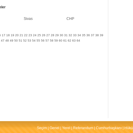
mler
Sivas
CHP
6
17
18
19
20
21
22
23
24
25
26
27
28
29
30
31
32
33
34
35
36
37
38
39
47
48
49
50
51
52
53
54
55
56
57
58
59
60
61
62
63
64
Seçim
|
Genel
|
Yerel
|
Referandum
|
Cumhurbaşkanı
|
Hükü