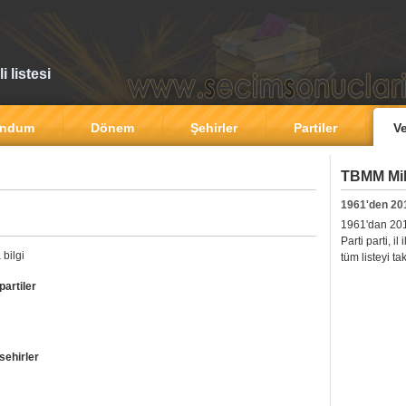
 listesi
andum
Dönem
Şehirler
Partiler
Ve
TBMM Mill
1961'den 20
1961'dan 2011'
Parti parti, i
 bilgi
tüm listeyi ta
partiler
sehirler