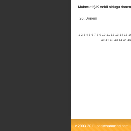
Mahmut IŞIK vekil oldugu done
20. Donem
1
2
3
4
5
6
7
8
9
10
11
12
13
14
15
1
40
41
42
43
44
45
46
c 2003-2011. secimsonuclari.com