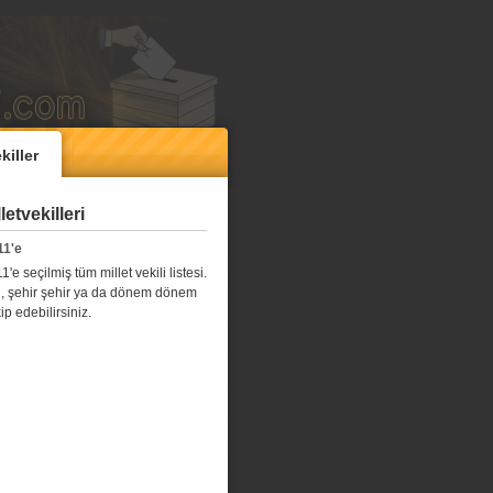
killer
etvekilleri
11'e
e seçilmiş tüm millet vekili listesi.
l il, şehir şehir ya da dönem dönem
kip edebilirsiniz.