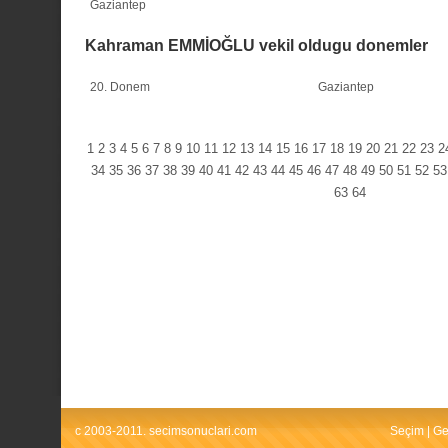
Gaziantep
Kahraman EMMİOĞLU vekil oldugu donemler
20. Donem
Gaziantep
1
2
3
4
5
6
7
8
9
10
11
12
13
14
15
16
17
18
19
20
21
22
23
2
34
35
36
37
38
39
40
41
42
43
44
45
46
47
48
49
50
51
52
53
63
64
c 2003-2011. secimsonuclari.com
Seçim
|
Ge