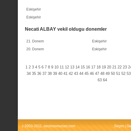
Eskişehir
Eskişehir
Necati ALBAY vekil oldugu donemler
21. Donem
Eskişehir
20. Donem
Eskişehir
1
2
3
4
5
6
7
8
9
10
11
12
13
14
15
16
17
18
19
20
21
22
23
2
34
35
36
37
38
39
40
41
42
43
44
45
46
47
48
49
50
51
52
53
63
64
c 2003-2011. secimsonuclari.com
Seçim
|
Ge