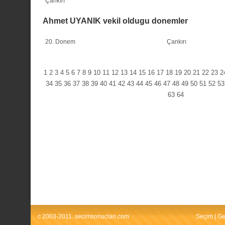
Çankırı
Ahmet UYANIK vekil oldugu donemler
20. Donem
Çankırı
1
2
3
4
5
6
7
8
9
10
11
12
13
14
15
16
17
18
19
20
21
22
23
2
34
35
36
37
38
39
40
41
42
43
44
45
46
47
48
49
50
51
52
53
63
64
c 2003-2011. secimsonuclari.com
Seçim
|
Ge