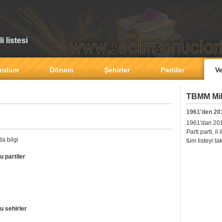
 listesi
andum
Dönem
Şehirler
Partiler
Ve
TBMM Mill
1961'den 20
1961'dan 2011'
Parti parti, i
a bilgi
tüm listeyi ta
u partiler
u sehirler