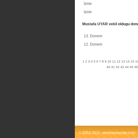
İzmir
İzmir
Mustafa UYAR vekil oldugu don
13. Donem
12. Donem
1
2
3
4
5
6
7
8
9
10
11
12
13
14
15
1
40
41
42
43
44
45
46
c 2003-2011. secimsonuclari.com