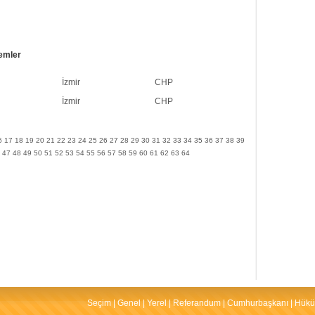
emler
İzmir
CHP
İzmir
CHP
6
17
18
19
20
21
22
23
24
25
26
27
28
29
30
31
32
33
34
35
36
37
38
39
47
48
49
50
51
52
53
54
55
56
57
58
59
60
61
62
63
64
Seçim
|
Genel
|
Yerel
|
Referandum
|
Cumhurbaşkanı
|
Hükü