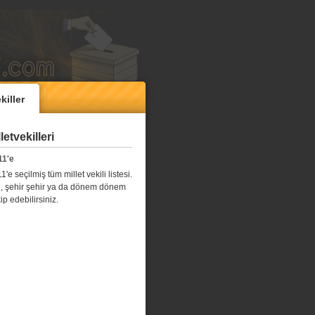
killer
etvekilleri
11'e
e seçilmiş tüm millet vekili listesi.
l il, şehir şehir ya da dönem dönem
kip edebilirsiniz.