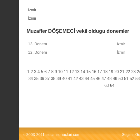
İzmir
İzmir
Muzaffer DÖŞEMECİ vekil oldugu donemler
13. Donem
İzmir
12. Donem
İzmir
1
2
3
4
5
6
7
8
9
10
11
12
13
14
15
16
17
18
19
20
21
22
23
2
34
35
36
37
38
39
40
41
42
43
44
45
46
47
48
49
50
51
52
53
63
64
c 2003-2011. secimsonuclari.com
Seçim
|
Ge