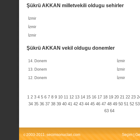
Şükrü AKKAN milletvekili oldugu sehirler
İzmir
İzmir
İzmir
Şükrü AKKAN vekil oldugu donemler
14. Donem
İzmir
13. Donem
İzmir
12. Donem
İzmir
1
2
3
4
5
6
7
8
9
10
11
12
13
14
15
16
17
18
19
20
21
22
23
2
34
35
36
37
38
39
40
41
42
43
44
45
46
47
48
49
50
51
52
53
63
64
c 2003-2011. secimsonuclari.com
Seçim
|
Ge