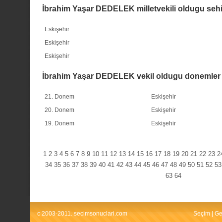
İbrahim Yaşar DEDELEK milletvekili oldugu sehi
Eskişehir
Eskişehir
Eskişehir
İbrahim Yaşar DEDELEK vekil oldugu donemler
21. Donem
Eskişehir
20. Donem
Eskişehir
19. Donem
Eskişehir
1
2
3
4
5
6
7
8
9
10
11
12
13
14
15
16
17
18
19
20
21
22
23
2
34
35
36
37
38
39
40
41
42
43
44
45
46
47
48
49
50
51
52
53
63
64
c 2003-2011. secimsonuclari.com
Seçim
|
Ge