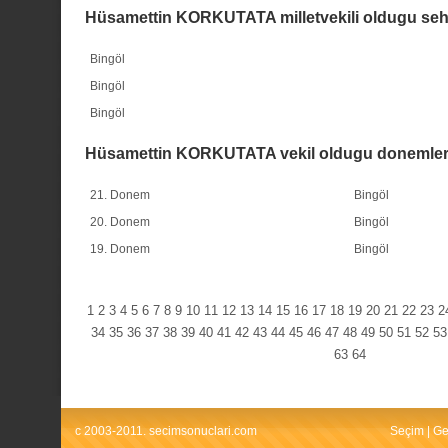
Hüsamettin KORKUTATA milletvekili oldugu sehi
Bingöl
Bingöl
Bingöl
Hüsamettin KORKUTATA vekil oldugu donemle
21. Donem
Bingöl
20. Donem
Bingöl
19. Donem
Bingöl
1
2
3
4
5
6
7
8
9
10
11
12
13
14
15
16
17
18
19
20
21
22
23
2
34
35
36
37
38
39
40
41
42
43
44
45
46
47
48
49
50
51
52
53
63
64
c 2003-2011. secimsonuclari.com
Seçim
|
Ge