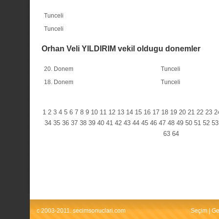
Tunceli
Tunceli
Orhan Veli YILDIRIM vekil oldugu donemler
20. Donem
Tunceli
18. Donem
Tunceli
1
2
3
4
5
6
7
8
9
10
11
12
13
14
15
16
17
18
19
20
21
22
23
2
34
35
36
37
38
39
40
41
42
43
44
45
46
47
48
49
50
51
52
53
63
64
c 2003-2011. secimsonuclari.com
Seçim
|
Ge