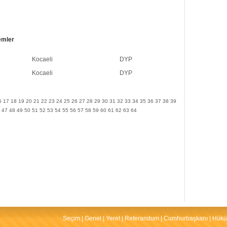
emler
Kocaeli
DYP
Kocaeli
DYP
6
17
18
19
20
21
22
23
24
25
26
27
28
29
30
31
32
33
34
35
36
37
38
39
47
48
49
50
51
52
53
54
55
56
57
58
59
60
61
62
63
64
Seçim
|
Genel
|
Yerel
|
Referandum
|
Cumhurbaşkanı
|
Hükü