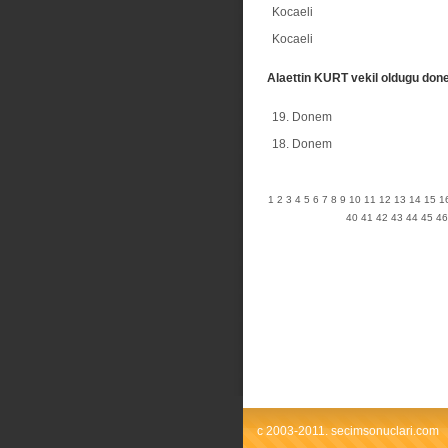
Kocaeli
Kocaeli
Alaettin KURT vekil oldugu don
19. Donem
18. Donem
1
2
3
4
5
6
7
8
9
10
11
12
13
14
15
1
40
41
42
43
44
45
46
c 2003-2011. secimsonuclari.com