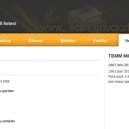
 listesi
andum
Dönem
Şehirler
Partiler
Ve
TBMM Mill
1961'den 20
1961'dan 2011'
Parti parti, i
a bilgi
tüm listeyi ta
 partiler
u sehirler