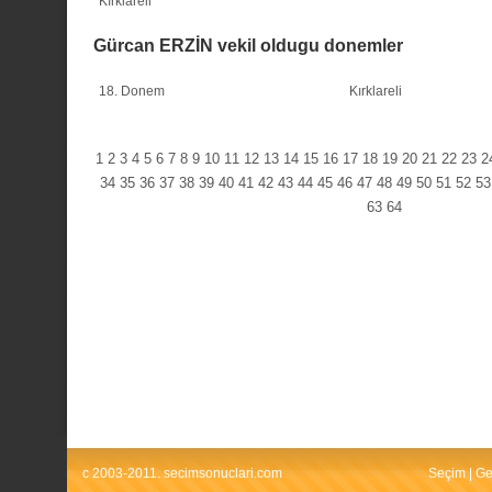
Kırklareli
Gürcan ERZİN vekil oldugu donemler
18. Donem
Kırklareli
1
2
3
4
5
6
7
8
9
10
11
12
13
14
15
16
17
18
19
20
21
22
23
2
34
35
36
37
38
39
40
41
42
43
44
45
46
47
48
49
50
51
52
53
63
64
c 2003-2011. secimsonuclari.com
Seçim
|
Ge