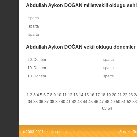
Abdullah Aykon DOĞAN milletvekili oldugu sehi
Isparta
Isparta
Isparta
Abdullah Aykon DOĞAN vekil oldugu donemler
20. Donem
Isparta
19. Donem
Isparta
18. Donem
Isparta
1
2
3
4
5
6
7
8
9
10
11
12
13
14
15
16
17
18
19
20
21
22
23
2
34
35
36
37
38
39
40
41
42
43
44
45
46
47
48
49
50
51
52
53
63
64
c 2003-2011. secimsonuclari.com
Seçim
|
Ge