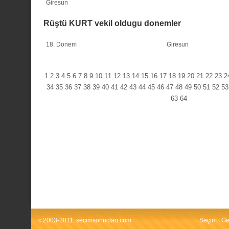
Giresun
Rüştü KURT vekil oldugu donemler
18. Donem
Giresun
1
2
3
4
5
6
7
8
9
10
11
12
13
14
15
16
17
18
19
20
21
22
23
2
34
35
36
37
38
39
40
41
42
43
44
45
46
47
48
49
50
51
52
53
63
64
c 2003-2011. secimsonuclari.com
Seçim
|
Ge