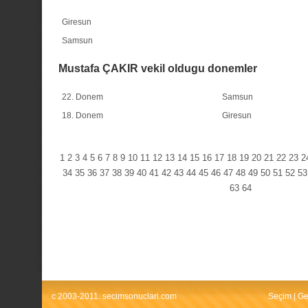
Giresun
Samsun
Mustafa ÇAKIR vekil oldugu donemler
22. Donem
Samsun
18. Donem
Giresun
1
2
3
4
5
6
7
8
9
10
11
12
13
14
15
16
17
18
19
20
21
22
23
2
34
35
36
37
38
39
40
41
42
43
44
45
46
47
48
49
50
51
52
53
63
64
c 2003-2011. secimsonuclari.com
Seçim
|
Ge