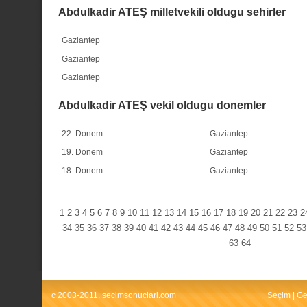
Abdulkadir ATEŞ milletvekili oldugu sehirler
Gaziantep
Gaziantep
Gaziantep
Abdulkadir ATEŞ vekil oldugu donemler
22. Donem
Gaziantep
19. Donem
Gaziantep
18. Donem
Gaziantep
1
2
3
4
5
6
7
8
9
10
11
12
13
14
15
16
17
18
19
20
21
22
23
2
34
35
36
37
38
39
40
41
42
43
44
45
46
47
48
49
50
51
52
53
63
64
c 2003-2011. secimsonuclari.com
Seçim
|
Ge