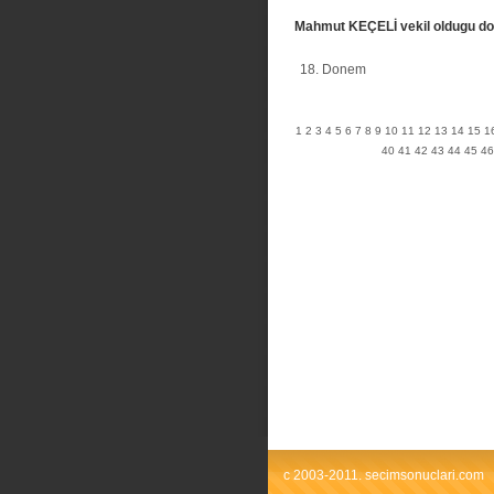
Mahmut KEÇELİ vekil oldugu d
18. Donem
1
2
3
4
5
6
7
8
9
10
11
12
13
14
15
1
40
41
42
43
44
45
46
c 2003-2011. secimsonuclari.com