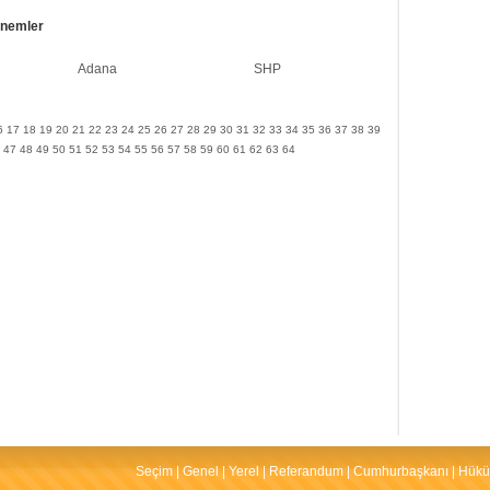
onemler
Adana
SHP
6
17
18
19
20
21
22
23
24
25
26
27
28
29
30
31
32
33
34
35
36
37
38
39
47
48
49
50
51
52
53
54
55
56
57
58
59
60
61
62
63
64
Seçim
|
Genel
|
Yerel
|
Referandum
|
Cumhurbaşkanı
|
Hükü