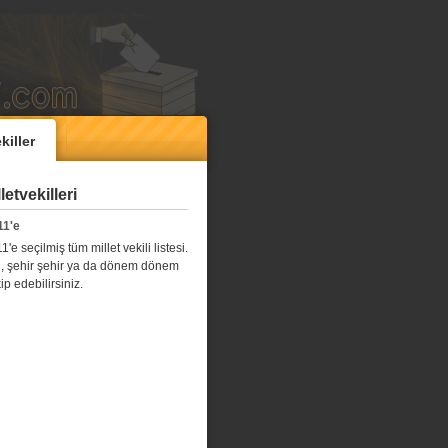
killer
etvekilleri
11'e
e seçilmiş tüm millet vekili listesi.
l il, şehir şehir ya da dönem dönem
kip edebilirsiniz.