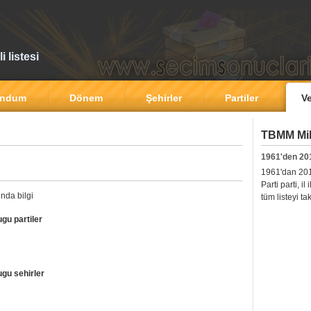
 listesi
andum
Dönem
Şehirler
Partiler
Ve
TBMM Mill
1961'den 20
1961'dan 2011'
Parti parti, i
nda bilgi
tüm listeyi ta
gu partiler
gu sehirler