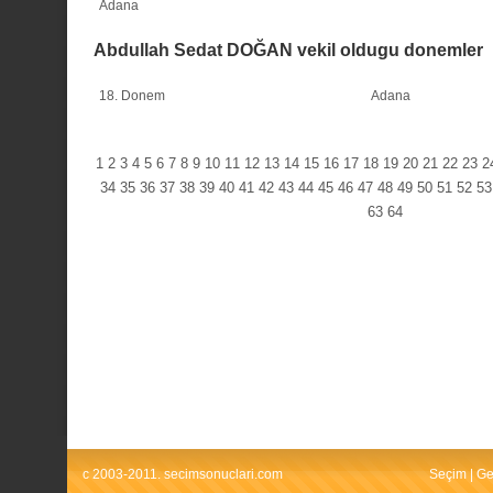
Adana
Abdullah Sedat DOĞAN vekil oldugu donemler
18. Donem
Adana
1
2
3
4
5
6
7
8
9
10
11
12
13
14
15
16
17
18
19
20
21
22
23
2
34
35
36
37
38
39
40
41
42
43
44
45
46
47
48
49
50
51
52
53
63
64
c 2003-2011. secimsonuclari.com
Seçim
|
Ge