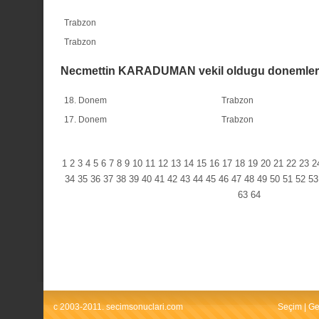
Trabzon
Trabzon
Necmettin KARADUMAN vekil oldugu donemler
18. Donem
Trabzon
17. Donem
Trabzon
1
2
3
4
5
6
7
8
9
10
11
12
13
14
15
16
17
18
19
20
21
22
23
2
34
35
36
37
38
39
40
41
42
43
44
45
46
47
48
49
50
51
52
53
63
64
c 2003-2011. secimsonuclari.com
Seçim
|
Ge