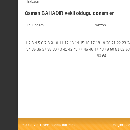
Trabzon
Osman BAHADIR vekil oldugu donemler
17. Donem
Trabzon
1
2
3
4
5
6
7
8
9
10
11
12
13
14
15
16
17
18
19
20
21
22
23
2
34
35
36
37
38
39
40
41
42
43
44
45
46
47
48
49
50
51
52
53
63
64
c 2003-2011. secimsonuclari.com
Seçim
|
Ge