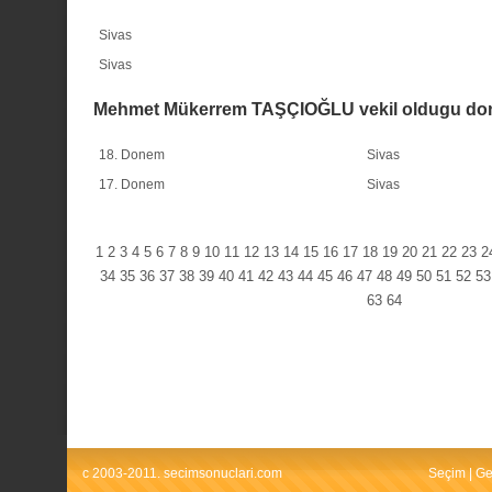
Sivas
Sivas
Mehmet Mükerrem TAŞÇIOĞLU vekil oldugu do
18. Donem
Sivas
17. Donem
Sivas
1
2
3
4
5
6
7
8
9
10
11
12
13
14
15
16
17
18
19
20
21
22
23
2
34
35
36
37
38
39
40
41
42
43
44
45
46
47
48
49
50
51
52
53
63
64
c 2003-2011. secimsonuclari.com
Seçim
|
Ge