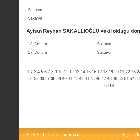
Sakarya
Sakarya
Ayhan Reyhan SAKALLIOĞLU vekil oldugu don
18. Donem
Sakarya
17. Donem
Sakarya
1
2
3
4
5
6
7
8
9
10
11
12
13
14
15
16
17
18
19
20
21
22
23
2
34
35
36
37
38
39
40
41
42
43
44
45
46
47
48
49
50
51
52
53
63
64
c 2003-2011. secimsonuclari.com
Seçim
|
Ge