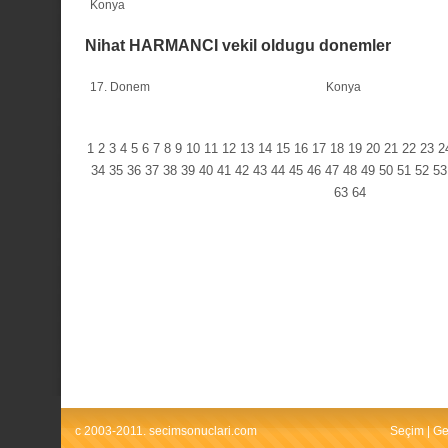
Konya
Nihat HARMANCI vekil oldugu donemler
17. Donem
Konya
1
2
3
4
5
6
7
8
9
10
11
12
13
14
15
16
17
18
19
20
21
22
23
2
34
35
36
37
38
39
40
41
42
43
44
45
46
47
48
49
50
51
52
53
63
64
c 2003-2011. secimsonuclari.com
Seçim
|
Ge