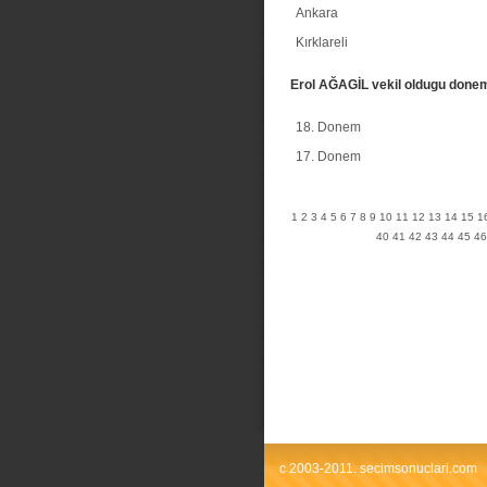
Ankara
Kırklareli
Erol AĞAGİL vekil oldugu done
18. Donem
17. Donem
1
2
3
4
5
6
7
8
9
10
11
12
13
14
15
1
40
41
42
43
44
45
46
c 2003-2011. secimsonuclari.com