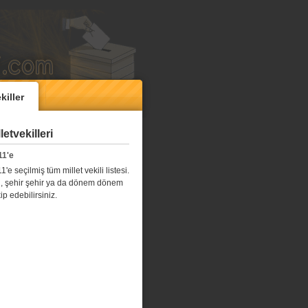
killer
etvekilleri
11'e
e seçilmiş tüm millet vekili listesi.
l il, şehir şehir ya da dönem dönem
kip edebilirsiniz.