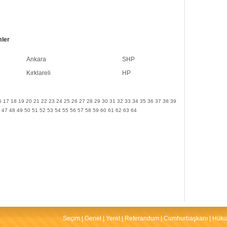
mler
Ankara
SHP
Kırklareli
HP
6
17
18
19
20
21
22
23
24
25
26
27
28
29
30
31
32
33
34
35
36
37
38
39
47
48
49
50
51
52
53
54
55
56
57
58
59
60
61
62
63
64
Seçim
|
Genel
|
Yerel
|
Referandum
|
Cumhurbaşkanı
|
Hükü