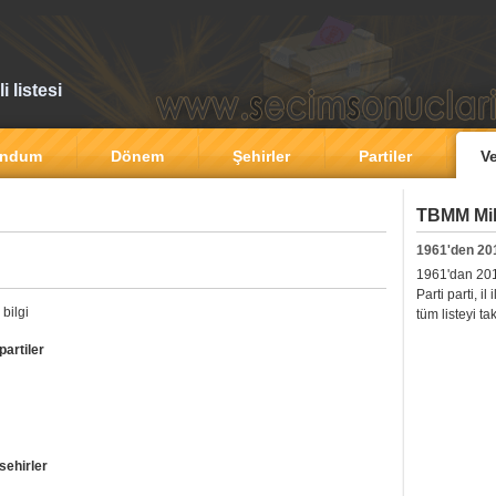
 listesi
andum
Dönem
Şehirler
Partiler
Ve
TBMM Mill
1961'den 20
1961'dan 2011'
Parti parti, i
bilgi
tüm listeyi ta
partiler
sehirler