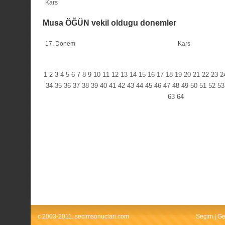
Kars
Musa ÖĞÜN vekil oldugu donemler
17. Donem
Kars
1
2
3
4
5
6
7
8
9
10
11
12
13
14
15
16
17
18
19
20
21
22
23
2
34
35
36
37
38
39
40
41
42
43
44
45
46
47
48
49
50
51
52
53
63
64
c 2003-2011. secimsonuclari.com
Seçim
|
Ge