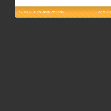
c 2003-2011. secimsonuclari.com
Seçim
|
Ge