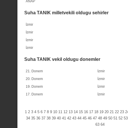
ANAP
Suha TANIK milletvekili oldugu sehirler
İzmir
İzmir
İzmir
İzmir
Suha TANIK vekil oldugu donemler
21. Donem
İzmir
20. Donem
İzmir
19. Donem
İzmir
17. Donem
İzmir
1
2
3
4
5
6
7
8
9
10
11
12
13
14
15
16
17
18
19
20
21
22
23
2
34
35
36
37
38
39
40
41
42
43
44
45
46
47
48
49
50
51
52
53
63
64