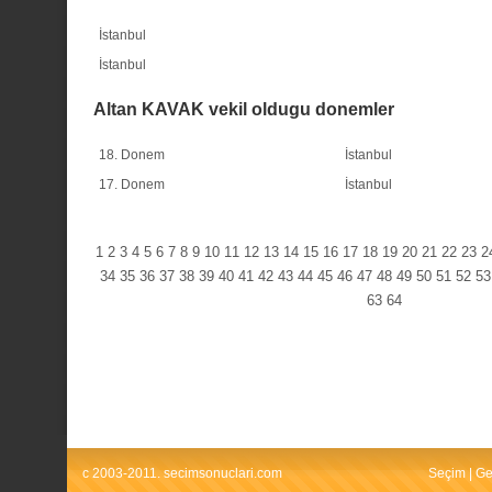
İstanbul
İstanbul
Altan KAVAK vekil oldugu donemler
18. Donem
İstanbul
17. Donem
İstanbul
1
2
3
4
5
6
7
8
9
10
11
12
13
14
15
16
17
18
19
20
21
22
23
2
34
35
36
37
38
39
40
41
42
43
44
45
46
47
48
49
50
51
52
53
63
64
c 2003-2011. secimsonuclari.com
Seçim
|
Ge