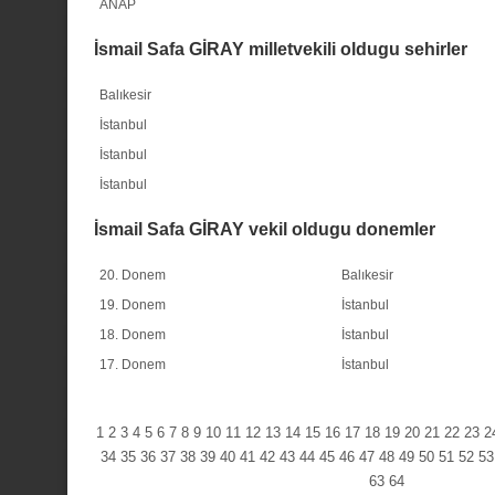
ANAP
İsmail Safa GİRAY milletvekili oldugu sehirler
Balıkesir
İstanbul
İstanbul
İstanbul
İsmail Safa GİRAY vekil oldugu donemler
20. Donem
Balıkesir
19. Donem
İstanbul
18. Donem
İstanbul
17. Donem
İstanbul
1
2
3
4
5
6
7
8
9
10
11
12
13
14
15
16
17
18
19
20
21
22
23
2
34
35
36
37
38
39
40
41
42
43
44
45
46
47
48
49
50
51
52
53
63
64