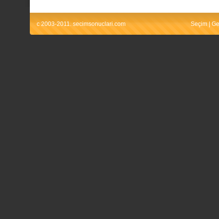
c 2003-2011. secimsonuclari.com
Seçim
|
Ge