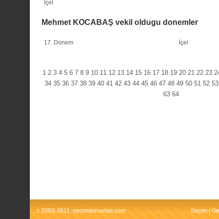
İçel
Mehmet KOCABAŞ vekil oldugu donemler
17. Donem
İçel
1
2
3
4
5
6
7
8
9
10
11
12
13
14
15
16
17
18
19
20
21
22
23
2
34
35
36
37
38
39
40
41
42
43
44
45
46
47
48
49
50
51
52
53
63
64
c 2003-2011. secimsonuclari.com
Seçim
|
Ge