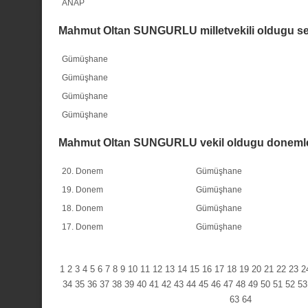
ANAP
Mahmut Oltan SUNGURLU milletvekili oldugu se
Gümüşhane
Gümüşhane
Gümüşhane
Gümüşhane
Mahmut Oltan SUNGURLU vekil oldugu doneml
20. Donem
Gümüşhane
19. Donem
Gümüşhane
18. Donem
Gümüşhane
17. Donem
Gümüşhane
1
2
3
4
5
6
7
8
9
10
11
12
13
14
15
16
17
18
19
20
21
22
23
2
34
35
36
37
38
39
40
41
42
43
44
45
46
47
48
49
50
51
52
53
63
64