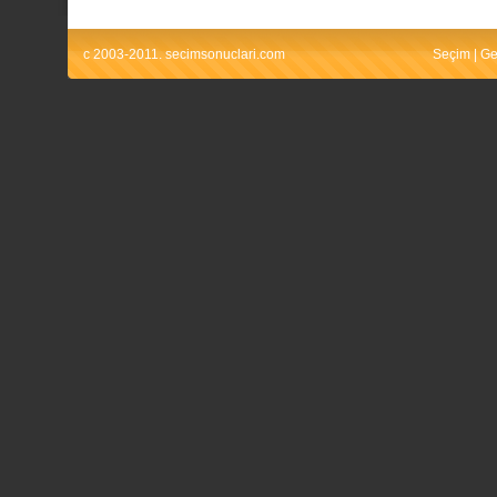
c 2003-2011. secimsonuclari.com
Seçim
|
Ge