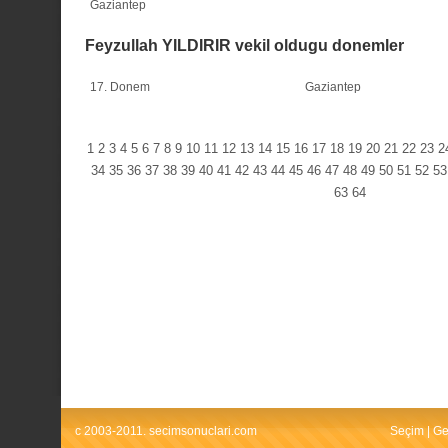
Gaziantep
Feyzullah YILDIRIR vekil oldugu donemler
17. Donem
Gaziantep
1
2
3
4
5
6
7
8
9
10
11
12
13
14
15
16
17
18
19
20
21
22
23
2
34
35
36
37
38
39
40
41
42
43
44
45
46
47
48
49
50
51
52
53
63
64
c 2003-2011. secimsonuclari.com
Seçim
|
Ge