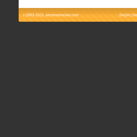
c 2003-2011. secimsonuclari.com
Seçim
|
Ge