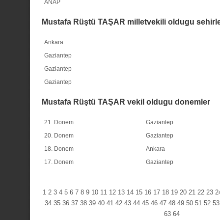
ANAP
Mustafa Rüştü TAŞAR milletvekili oldugu sehirl
Ankara
Gaziantep
Gaziantep
Gaziantep
Mustafa Rüştü TAŞAR vekil oldugu donemler
21. Donem
Gaziantep
20. Donem
Gaziantep
18. Donem
Ankara
17. Donem
Gaziantep
1
2
3
4
5
6
7
8
9
10
11
12
13
14
15
16
17
18
19
20
21
22
23
2
34
35
36
37
38
39
40
41
42
43
44
45
46
47
48
49
50
51
52
53
63
64