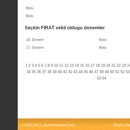
Bolu
Bolu
Seçkin FIRAT vekil oldugu donemler
18. Donem
Bolu
17. Donem
Bolu
1
2
3
4
5
6
7
8
9
10
11
12
13
14
15
16
17
18
19
20
21
22
23
2
34
35
36
37
38
39
40
41
42
43
44
45
46
47
48
49
50
51
52
53
63
64
c 2003-2011. secimsonuclari.com
Seçim
|
Ge