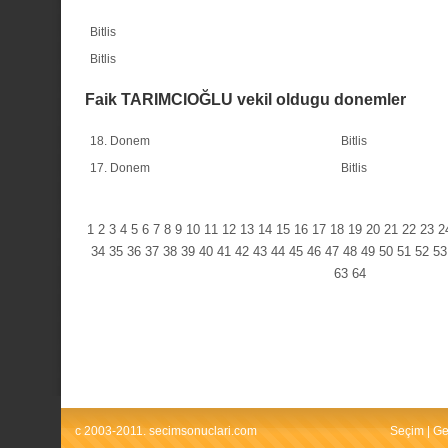
Bitlis
Bitlis
Faik TARIMCIOĞLU vekil oldugu donemler
18. Donem
Bitlis
17. Donem
Bitlis
1
2
3
4
5
6
7
8
9
10
11
12
13
14
15
16
17
18
19
20
21
22
23
2
34
35
36
37
38
39
40
41
42
43
44
45
46
47
48
49
50
51
52
53
63
64
c 2003-2011. secimsonuclari.com
Seçim
|
Ge