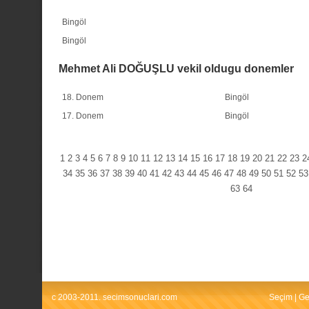
Bingöl
Bingöl
Mehmet Ali DOĞUŞLU vekil oldugu donemler
18. Donem
Bingöl
17. Donem
Bingöl
1
2
3
4
5
6
7
8
9
10
11
12
13
14
15
16
17
18
19
20
21
22
23
2
34
35
36
37
38
39
40
41
42
43
44
45
46
47
48
49
50
51
52
53
63
64
c 2003-2011. secimsonuclari.com
Seçim
|
Ge